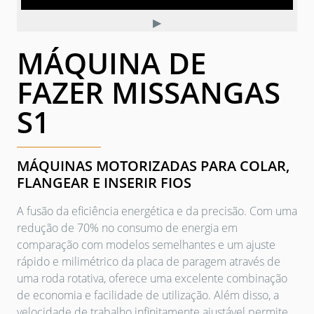
▶
MÁQUINA DE
FAZER MISSANGAS
S1
MÁQUINAS MOTORIZADAS PARA COLAR,
FLANGEAR E INSERIR FIOS
A fusão da eficiência energética e da precisão. Com uma
redução de 70% no consumo de energia em
comparação com modelos semelhantes e um ajuste
rápido e milimétrico da placa de paragem através de
uma roda rotativa, oferece uma excelente combinação
de economia e facilidade de utilização. Além disso, a
velocidade de trabalho infinitamente ajustável permite