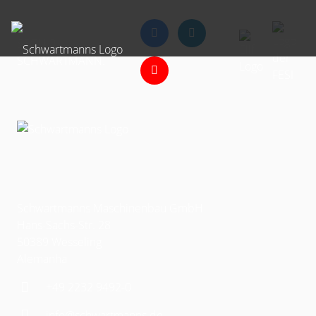
SEGUIR
SCHWARTMANN:
Schwartmanns Maschinenbau GmbH
Hans-Sachs-Str. 28
50389 Wesseling
Alemanha
+49 2232 9492-0
info@schwartmanns.de