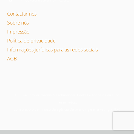
Contactar-nos
Sobre nós
Impressão
Política de privacidade
Informações jurídicas para as redes sociais
AGB
© 2024 Schwartmanns Maschinenbau GmbH – Todos os direitos
reservados.
Com o apoio carinhoso da agência de branding e marketing KNDR.