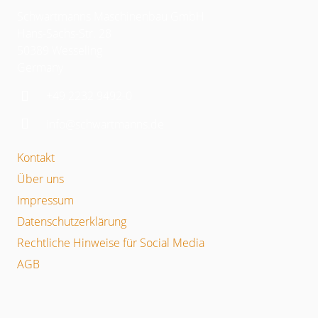
Schwartmanns Maschinenbau GmbH
Hans-Sachs-Str. 28
50389 Wesseling
Germany
+49 2232 9492-0
info@schwartmanns.de
Kontakt
Über uns
Impressum
Datenschutzerklärung
Rechtliche Hinweise für Social Media
AGB