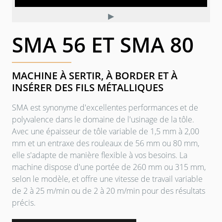
▶
SMA 56 ET SMA 80
MACHINE À SERTIR, À BORDER ET À
INSÉRER DES FILS MÉTALLIQUES
SMA est synonyme d'excellentes performances et de
polyvalence dans le domaine de l'usinage de la tôle.
Avec une épaisseur de tôle variable de 1,5 mm à 2,00
mm et un entraxe des rouleaux de 56 mm ou 80 mm,
elle s'adapte de manière flexible à vos besoins. La
machine dispose d'une portée de 260 mm ou 315 mm,
selon le modèle, et offre une vitesse de travail variable
de 2 à 25 m/min ou de 2 à 20 m/min pour des résultats
précis.