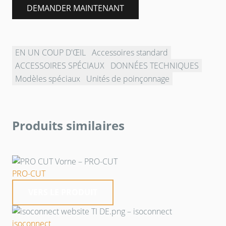
DEMANDER MAINTENANT
EN UN COUP D'ŒIL
Accessoires standard
ACCESSOIRES SPÉCIAUX
DONNÉES TECHNIQUES
Modèles spéciaux
Unités de poinçonnage
Produits similaires
PRO-CUT
VERS LE PRODUIT
isoconnect