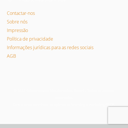
Contactar-nos
Sobre nós
Impressão
Política de privacidade
Informações jurídicas para as redes sociais
AGB
© 2024 Schwartmanns Maschinenbau GmbH – Todos os direitos
reservados.
Com o apoio carinhoso da agência de branding e marketing KNDR.