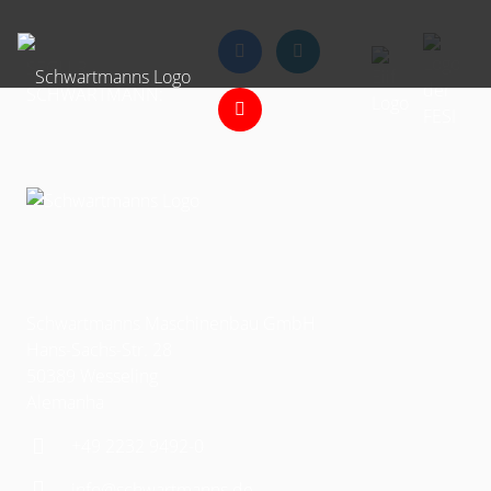
SEGUIR
SCHWARTMANN:
Schwartmanns Maschinenbau GmbH
Hans-Sachs-Str. 28
50389 Wesseling
Alemanha
+49 2232 9492-0
info@schwartmanns.de