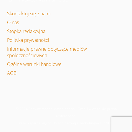
Skontaktuj się z nami
O nas
Stopka redakcyjna
Polityka prywatności
Informacje prawne dotyczące mediów
społecznościowych
Ogólne warunki handlowe
AGB
© 2024 Schwartmanns Maschinenbau GmbH – Wszelkie prawa
zastrzeżone.
Przy wsparciu agencji brandingowej i marketingowej KNDR.