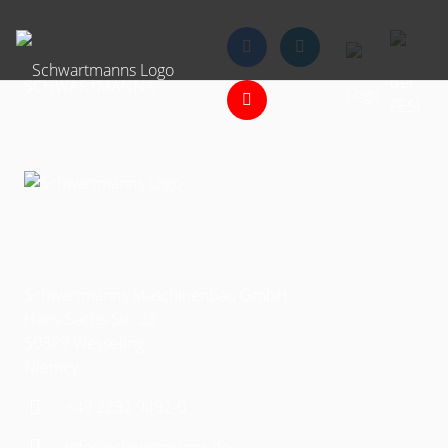
KONSEKWENCJE
SCHWARTMANNA:
Schwartmanns Maschinenbau GmbH
Hans-Sachs-Str. 28
50389 Wesseling
Niemcy
+49 2232 9492-0
info@schwartmanns.de