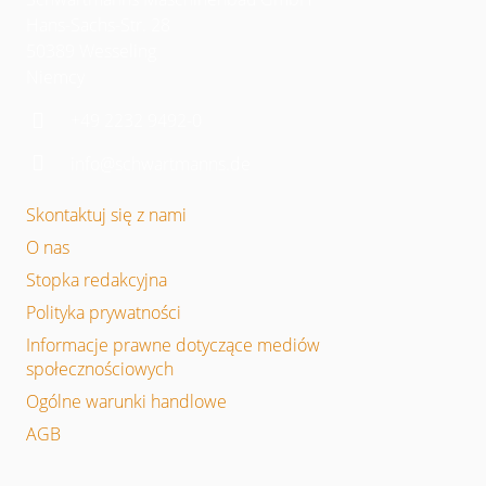
Hans-Sachs-Str. 28
50389 Wesseling
Niemcy
+49 2232 9492-0
info@schwartmanns.de
Skontaktuj się z nami
O nas
Stopka redakcyjna
Polityka prywatności
Informacje prawne dotyczące mediów
społecznościowych
Ogólne warunki handlowe
AGB