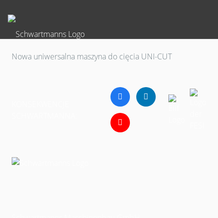
Nowa uniwersalna maszyna do cięcia UNI-CUT
KONSEKWENCJE
SCHWARTMANNA:
Schwartmanns Maschinenbau GmbH