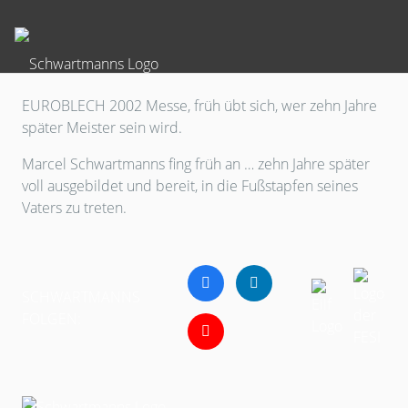
EUROBLECH 2002 Messe, früh übt sich, wer zehn Jahre
später Meister sein wird.
Marcel Schwartmanns fing früh an … zehn Jahre später
voll ausgebildet und bereit, in die Fußstapfen seines
Vaters zu treten.
SCHWARTMANNS
FOLGEN: