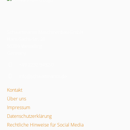
Schwartmanns Maschinenbau GmbH
Hans-Sachs-Str. 28
50389 Wesseling
Germany
+49 2232 9492-0
info@schwartmanns.de
Kontakt
Über uns
Impressum
Datenschutzerklärung
Rechtliche Hinweise für Social Media