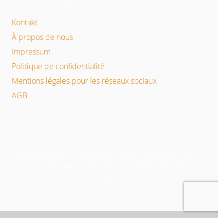
Kontakt
À propos de nous
Impressum
Politique de confidentialité
Mentions légales pour les réseaux sociaux
AGB
© 2024 Schwartmanns Maschinenbau GmbH – Tous droits réservés.
Avec le soutien attentionné de l’agence de branding et de marketing
KNDR.