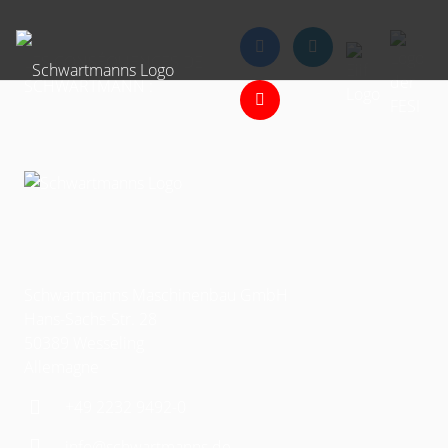
LES CONSÉQUENCES DE
SCHWARTMANN :
Schwartmanns Maschinenbau GmbH
Hans-Sachs-Str. 28
50389 Wesseling
Allemagne
+49 2232 9492-0
info@schwartmanns.de