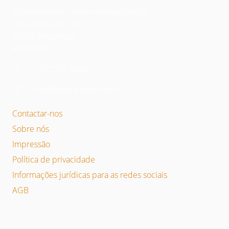
Schwartmanns Maschinenbau GmbH
Hans-Sachs-Str. 28
50389 Wesseling
Alemanha
+49 2232 9492-0
info@schwartmanns.de
Contactar-nos
Sobre nós
Impressão
Política de privacidade
Informações jurídicas para as redes sociais
AGB