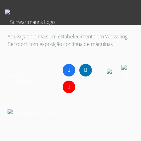
Aquisição de mais um estabelecimento em Wesseling-
Berzdorf com exposição contínua de máquinas
SEGUIR
SCHWARTMANN: