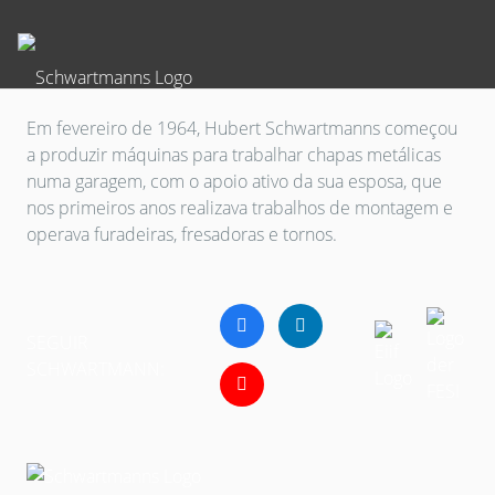
Em fevereiro de 1964, Hubert Schwartmanns começou
a produzir máquinas para trabalhar chapas metálicas
numa garagem, com o apoio ativo da sua esposa, que
nos primeiros anos realizava trabalhos de montagem e
operava furadeiras, fresadoras e tornos.
SEGUIR
SCHWARTMANN: