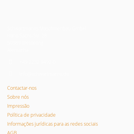
Schwartmanns Maschinenbau GmbH
Hans-Sachs-Str. 28
50389 Wesseling
Alemanha
+49 2232 9492-0
info@schwartmanns.de
Contactar-nos
Sobre nós
Impressão
Política de privacidade
Informações jurídicas para as redes sociais
AGB