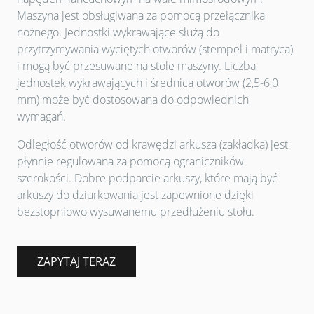
Maszyna jest obsługiwana za pomocą przełącznika
nożnego. Jednostki wykrawające służą do
przytrzymywania wyciętych otworów (stempel i matryca)
i mogą być przesuwane na stole maszyny. Liczba
jednostek wykrawających i średnica otworów (2,5-6,0
mm) może być dostosowana do odpowiednich
wymagań.
Odległość otworów od krawędzi arkusza (zakładka) jest
płynnie regulowana za pomocą ograniczników
szerokości. Dobre podparcie arkuszy, które mają być
arkuszy do dziurkowania jest zapewnione dzięki
bezstopniowo wysuwanemu przedłużeniu stołu.
ZAPYTAJ TERAZ