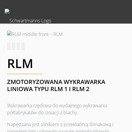
RLM
ZMOTORYZOWANA WYKRAWARKA
LINIOWA TYPU RLM 1 I RLM 2
Wykrawarka rzędowa do wydajnego wykrawania
półfabrykatów do izolacji z blachy.
Napędzana jest silnikiem z przekładnią ślimakową i
napędem łańcuchowym na wale mimośrodowym.