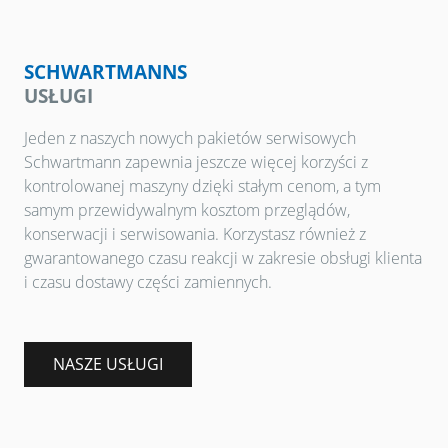
SCHWARTMANNS
USŁUGI
Jeden z naszych nowych pakietów serwisowych
Schwartmann zapewnia jeszcze więcej korzyści z
kontrolowanej maszyny dzięki stałym cenom, a tym
samym przewidywalnym kosztom przeglądów,
konserwacji i serwisowania. Korzystasz również z
gwarantowanego czasu reakcji w zakresie obsługi klienta
i czasu dostawy części zamiennych.
NASZE USŁUGI