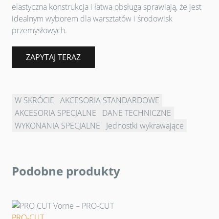
elastyczna konstrukcja i łatwa obsługa sprawiają, że jest
idealnym wyborem dla warsztatów i środowisk
przemysłowych.
ZAPYTAJ TERAZ
W SKRÓCIE
AKCESORIA STANDARDOWE
AKCESORIA SPECJALNE
DANE TECHNICZNE
WYKONANIA SPECJALNE
Jednostki wykrawające
Podobne produkty
PRO-CUT