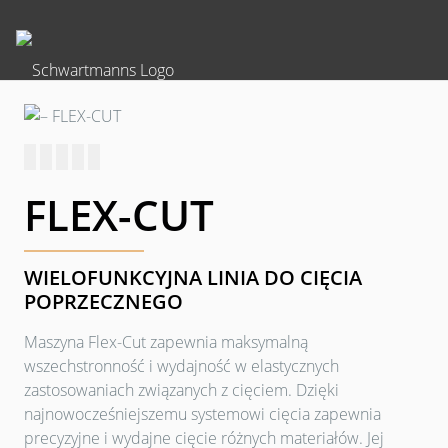
FLEX-CUT
WIELOFUNKCYJNA LINIA DO CIĘCIA
POPRZECZNEGO
Maszyna Flex-Cut zapewnia maksymalną
wszechstronność i wydajność w elastycznych
zastosowaniach związanych z cięciem. Dzięki
najnowocześniejszemu systemowi cięcia zapewnia
precyzyjne i wydajne cięcie różnych materiałów. Jej